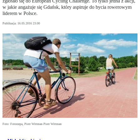
zgłosiło się do European Cycling Challenge. To tylko jedna z akcji,
w jakie angażuje się Gdańsk, który aspiruje do bycia rowerowym
liderem w Polsce.
Publikacja:
16.05.2016 23:00
Foto: Fotorzepa, Piotr Wittman Piotr Wittman