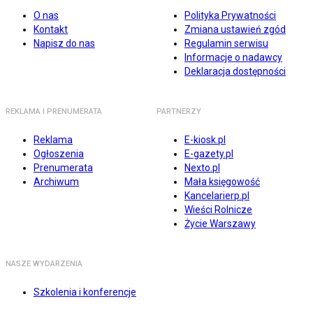
O nas
Polityka Prywatności
Kontakt
Zmiana ustawień zgód
Napisz do nas
Regulamin serwisu
Informacje o nadawcy
Deklaracja dostępności
REKLAMA I PRENUMERATA
PARTNERZY
Reklama
E-kiosk.pl
Ogłoszenia
E-gazety.pl
Prenumerata
Nexto.pl
Archiwum
Mała księgowość
Kancelarierp.pl
Wieści Rolnicze
Życie Warszawy
NASZE WYDARZENIA
Szkolenia i konferencje