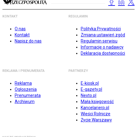
KONTAKT
REGULAMIN
O nas
Polityka Prywatności
Kontakt
Zmiana ustawień zgód
Napisz do nas
Regulamin serwisu
Informacje o nadawcy
Deklaracja dostępności
REKLAMA I PRENUMERATA
PARTNERZY
Reklama
E-kiosk.pl
Ogłoszenia
E-gazety.pl
Prenumerata
Nexto.pl
Archiwum
Mała księgowość
Kancelarierp.pl
Wieści Rolnicze
Życie Warszawy