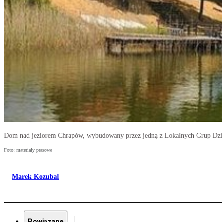
Dom nad jeziorem Chrapów, wybudowany przez jedną z Lokalnych Grup Dzi
Foto: materiały prasowe
Marek Kozubal
Powiązane