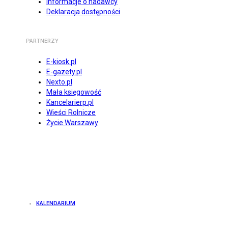
Informacje o nadawcy
Deklaracja dostępności
PARTNERZY
E-kiosk.pl
E-gazety.pl
Nexto.pl
Mała księgowość
Kancelarierp.pl
Wieści Rolnicze
Życie Warszawy
KALENDARIUM