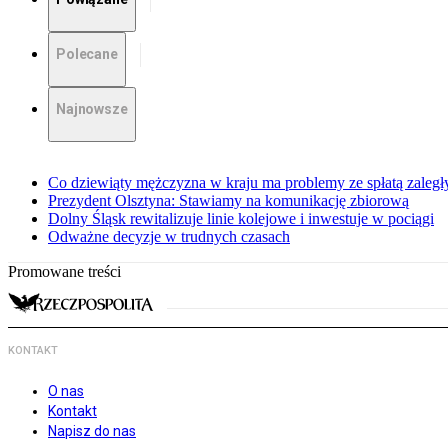
Polecane
Najnowsze
Co dziewiąty mężczyzna w kraju ma problemy ze spłatą zaleg
Prezydent Olsztyna: Stawiamy na komunikację zbiorową
Dolny Śląsk rewitalizuje linie kolejowe i inwestuje w pociągi
Odważne decyzje w trudnych czasach
Promowane treści
KONTAKT
O nas
Kontakt
Napisz do nas