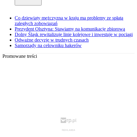
Co dziewiąty mężczyzna w kraju ma problemy ze spłatą
zaległych zobowiązań
Prezydent Olsztyna: Stawiamy na komunikację zbiorową
Dolny Śląsk rewitalizuje linie kolejowe i inwestuje w pociągi
Odważne decyzje w trudnych czasach
Samorządy na celowniku hakerów
Promowane treści