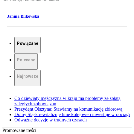
Foto: Fotorzepa, Piotr Wittman Piotr Wittman
Janina Blikowska
Powiązane
Polecane
Najnowsze
Co dziewiąty mężczyzna w kraju ma problemy ze spłatą
zaległych zobowiązań
Prezydent Olsztyna: Stawiamy na komunikację zbiorową
Dolny Śląsk rewitalizuje linie kolejowe i inwestuje w pociągi
Odważne decyzje w trudnych czasach
Promowane treści