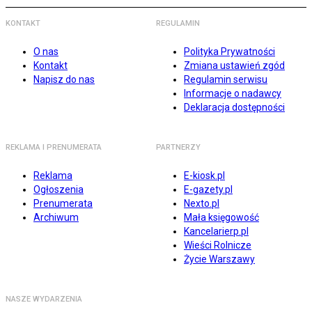
KONTAKT
REGULAMIN
O nas
Polityka Prywatności
Kontakt
Zmiana ustawień zgód
Napisz do nas
Regulamin serwisu
Informacje o nadawcy
Deklaracja dostępności
REKLAMA I PRENUMERATA
PARTNERZY
Reklama
E-kiosk.pl
Ogłoszenia
E-gazety.pl
Prenumerata
Nexto.pl
Archiwum
Mała księgowość
Kancelarierp.pl
Wieści Rolnicze
Życie Warszawy
NASZE WYDARZENIA