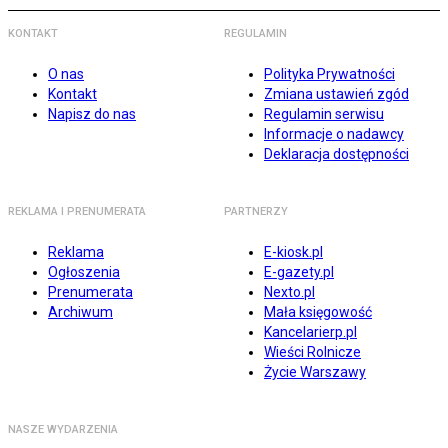
KONTAKT
REGULAMIN
O nas
Polityka Prywatności
Kontakt
Zmiana ustawień zgód
Napisz do nas
Regulamin serwisu
Informacje o nadawcy
Deklaracja dostępności
REKLAMA I PRENUMERATA
PARTNERZY
Reklama
E-kiosk.pl
Ogłoszenia
E-gazety.pl
Prenumerata
Nexto.pl
Archiwum
Mała księgowość
Kancelarierp.pl
Wieści Rolnicze
Życie Warszawy
NASZE WYDARZENIA