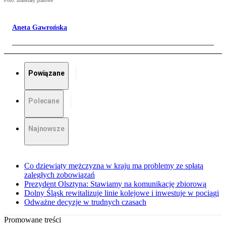
Foto: materiały prasowe
Aneta Gawrońska
Powiązane
Polecane
Najnowsze
Co dziewiąty mężczyzna w kraju ma problemy ze spłatą
zaległych zobowiązań
Prezydent Olsztyna: Stawiamy na komunikację zbiorową
Dolny Śląsk rewitalizuje linie kolejowe i inwestuje w pociągi
Odważne decyzje w trudnych czasach
Promowane treści