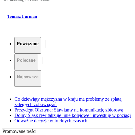
Foto: Bloomberg, BS Bartek Sadowski
Tomasz Furman
Powiązane
Polecane
Najnowsze
Co dziewiąty mężczyzna w kraju ma problemy ze spłatą
zaległych zobowiązań
Prezydent Olsztyna: Stawiamy na komunikację zbiorową
Dolny Śląsk rewitalizuje linie kolejowe i inwestuje w pociągi
Odważne decyzje w trudnych czasach
Promowane treści