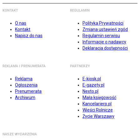
KONTAKT
REGULAMIN
O nas
Polityka Prywatności
Kontakt
Zmiana ustawień zgód
Napisz do nas
Regulamin serwisu
Informacje o nadawcy
Deklaracja dostępności
REKLAMA I PRENUMERATA
PARTNERZY
Reklama
E-kiosk.pl
Ogłoszenia
E-gazety.pl
Prenumerata
Nexto.pl
Archiwum
Mała księgowość
Kancelarierp.pl
Wieści Rolnicze
Życie Warszawy
NASZE WYDARZENIA