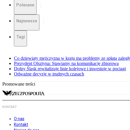
Polecane
Najnowsze
Tagi
Co dziewiąty mężczyzna w kraju ma problemy ze spłatą zaleg
Prezydent Olsztyna: Stawiamy na komunikację zbiorową
Dolny Śląsk rewitalizuje linie kolejowe i inwestuje w pociągi
Odważne decyzje w trudnych czasach
Promowane treści
KONTAKT
O nas
Kontakt