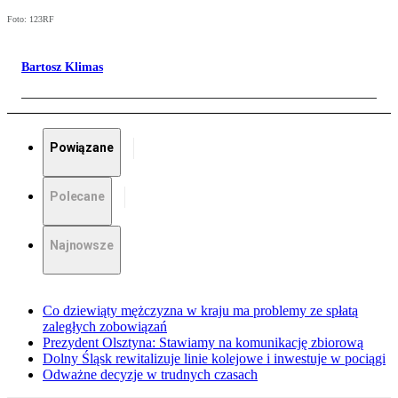
Foto: 123RF
Bartosz Klimas
Powiązane
Polecane
Najnowsze
Co dziewiąty mężczyzna w kraju ma problemy ze spłatą
zaległych zobowiązań
Prezydent Olsztyna: Stawiamy na komunikację zbiorową
Dolny Śląsk rewitalizuje linie kolejowe i inwestuje w pociągi
Odważne decyzje w trudnych czasach