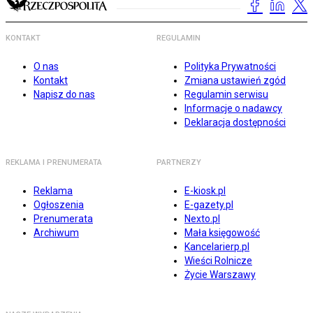
KONTAKT
REGULAMIN
O nas
Polityka Prywatności
Kontakt
Zmiana ustawień zgód
Napisz do nas
Regulamin serwisu
Informacje o nadawcy
Deklaracja dostępności
REKLAMA I PRENUMERATA
PARTNERZY
Reklama
E-kiosk.pl
Ogłoszenia
E-gazety.pl
Prenumerata
Nexto.pl
Archiwum
Mała księgowość
Kancelarierp.pl
Wieści Rolnicze
Życie Warszawy