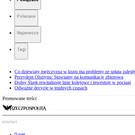
Polecane
Najnowsze
Tagi
Co dziewiąty mężczyzna w kraju ma problemy ze spłatą zaleg
Prezydent Olsztyna: Stawiamy na komunikację zbiorową
Dolny Śląsk rewitalizuje linie kolejowe i inwestuje w pociągi
Odważne decyzje w trudnych czasach
Promowane treści
KONTAKT
O nas