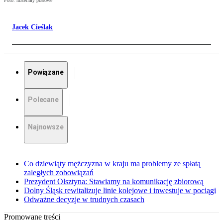
Foto: materiały prasowe
Jacek Cieślak
Powiązane
Polecane
Najnowsze
Co dziewiąty mężczyzna w kraju ma problemy ze spłatą
zaległych zobowiązań
Prezydent Olsztyna: Stawiamy na komunikację zbiorową
Dolny Śląsk rewitalizuje linie kolejowe i inwestuje w pociągi
Odważne decyzje w trudnych czasach
Promowane treści