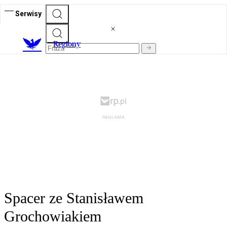
Serwisy
R
egiony
Spacer ze Stanisławem
Grochowiakiem