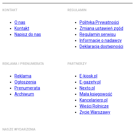
KONTAKT
REGULAMIN
O nas
Polityka Prywatności
Kontakt
Zmiana ustawień zgód
Napisz do nas
Regulamin serwisu
Informacje o nadawcy
Deklaracja dostępności
REKLAMA I PRENUMERATA
PARTNERZY
Reklama
E-kiosk.pl
Ogłoszenia
E-gazety.pl
Prenumerata
Nexto.pl
Archiwum
Mała księgowość
Kancelarierp.pl
Wieści Rolnicze
Życie Warszawy
NASZE WYDARZENIA