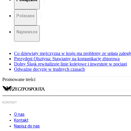
Polecane
Najnowsze
Co dziewiąty mężczyzna w kraju ma problemy ze spłatą zaleg
Prezydent Olsztyna: Stawiamy na komunikację zbiorową
Dolny Śląsk rewitalizuje linie kolejowe i inwestuje w pociągi
Odważne decyzje w trudnych czasach
Promowane treści
KONTAKT
O nas
Kontakt
Napisz do nas