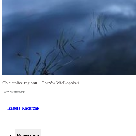
Obie stolice regionu – Gorzów Wielkopolski...
Foto: shutterstock
Izabela Kacprzak
Powiązane