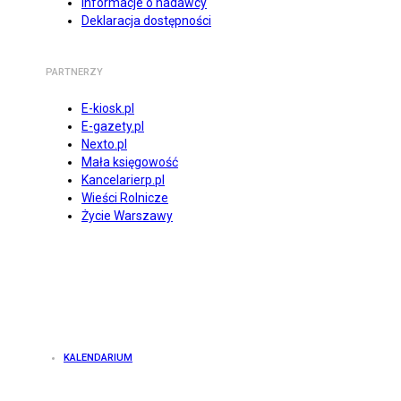
Informacje o nadawcy
Deklaracja dostępności
PARTNERZY
E-kiosk.pl
E-gazety.pl
Nexto.pl
Mała księgowość
Kancelarierp.pl
Wieści Rolnicze
Życie Warszawy
KALENDARIUM