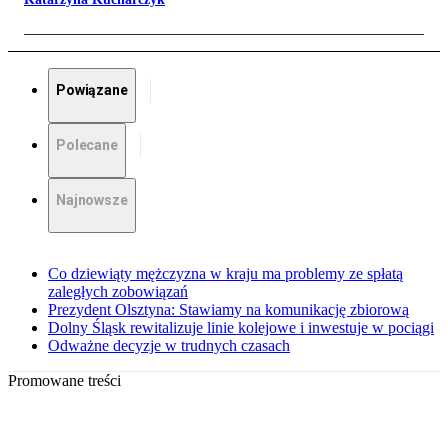
Powiązane
Polecane
Najnowsze
Co dziewiąty mężczyzna w kraju ma problemy ze spłatą
zaległych zobowiązań
Prezydent Olsztyna: Stawiamy na komunikację zbiorową
Dolny Śląsk rewitalizuje linie kolejowe i inwestuje w pociągi
Odważne decyzje w trudnych czasach
Promowane treści