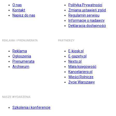
O nas
Polityka Prywatności
Kontakt
Zmiana ustawień zgód
Napisz do nas
Regulamin serwisu
Informacje o nadawcy
Deklaracja dostępności
REKLAMA I PRENUMERATA
PARTNERZY
Reklama
E-kiosk.pl
Ogłoszenia
E-gazety.pl
Prenumerata
Nexto.pl
Archiwum
Mała księgowość
Kancelarierp.pl
Wieści Rolnicze
Życie Warszawy
NASZE WYDARZENIA
Szkolenia i konferencje