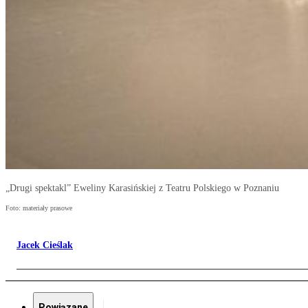
„Drugi spektakl” Eweliny Karasińskiej z Teatru Polskiego w Poznaniu
Foto: materiały prasowe
Jacek Cieślak
Powiązane