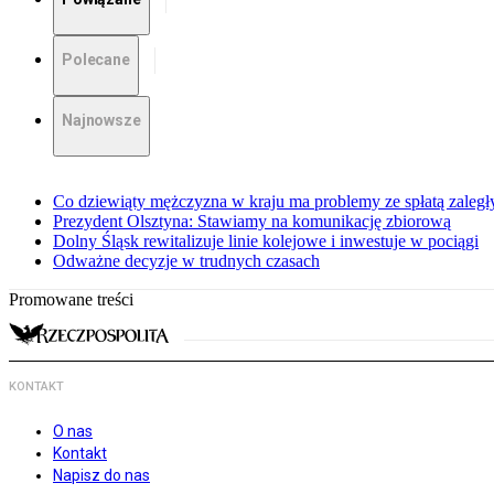
Polecane
Najnowsze
Co dziewiąty mężczyzna w kraju ma problemy ze spłatą zaleg
Prezydent Olsztyna: Stawiamy na komunikację zbiorową
Dolny Śląsk rewitalizuje linie kolejowe i inwestuje w pociągi
Odważne decyzje w trudnych czasach
Promowane treści
KONTAKT
O nas
Kontakt
Napisz do nas