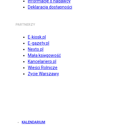
Informacje o nadawcy
Deklaracja dostępności
PARTNERZY
E-kiosk.pl
E-gazety.pl
Nexto.pl
Mała księgowość
Kancelarierp.pl
Wieści Rolnicze
Życie Warszawy
KALENDARIUM