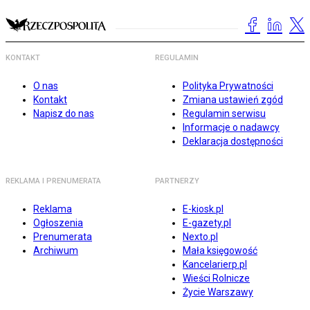
KONTAKT
REGULAMIN
O nas
Polityka Prywatności
Kontakt
Zmiana ustawień zgód
Napisz do nas
Regulamin serwisu
Informacje o nadawcy
Deklaracja dostępności
REKLAMA I PRENUMERATA
PARTNERZY
Reklama
E-kiosk.pl
Ogłoszenia
E-gazety.pl
Prenumerata
Nexto.pl
Archiwum
Mała księgowość
Kancelarierp.pl
Wieści Rolnicze
Życie Warszawy