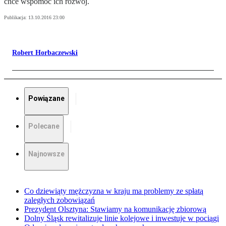
chce wspomóc ich rozwój.
Publikacja:
13.10.2016 23:00
Robert Horbaczewski
Powiązane
Polecane
Najnowsze
Co dziewiąty mężczyzna w kraju ma problemy ze spłatą
zaległych zobowiązań
Prezydent Olsztyna: Stawiamy na komunikację zbiorową
Dolny Śląsk rewitalizuje linie kolejowe i inwestuje w pociągi