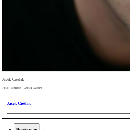
Jacek Cieślak
Foto: Fotorzepa / Waniek Ryszard
Jacek Cieślak
Powiązane