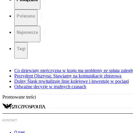
Polecane
Najnowsze
Tagi
Co dziewiąty mężczyzna w kraju ma problemy ze spłatą zaleg
Prezydent Olsztyna: Stawiamy na komunikację zbiorową
Dolny Śląsk rewitalizuje linie kolejowe i inwestuje w pociągi
Odważne decyzje w trudnych czasach
Promowane treści
KONTAKT
O nas