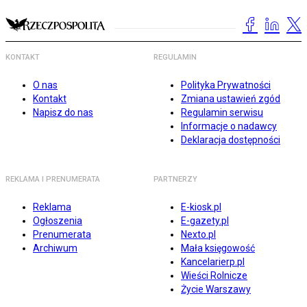
KONTAKT
REGULAMIN
O nas
Polityka Prywatności
Kontakt
Zmiana ustawień zgód
Napisz do nas
Regulamin serwisu
Informacje o nadawcy
Deklaracja dostępności
REKLAMA I PRENUMERATA
PARTNERZY
Reklama
E-kiosk.pl
Ogłoszenia
E-gazety.pl
Prenumerata
Nexto.pl
Archiwum
Mała księgowość
Kancelarierp.pl
Wieści Rolnicze
Życie Warszawy