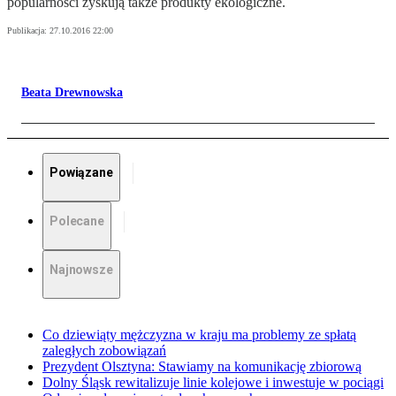
popularności zyskują także produkty ekologiczne.
Publikacja:
27.10.2016 22:00
Beata Drewnowska
Powiązane
Polecane
Najnowsze
Co dziewiąty mężczyzna w kraju ma problemy ze spłatą
zaległych zobowiązań
Prezydent Olsztyna: Stawiamy na komunikację zbiorową
Dolny Śląsk rewitalizuje linie kolejowe i inwestuje w pociągi