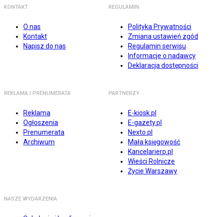
KONTAKT
REGULAMIN
O nas
Polityka Prywatności
Kontakt
Zmiana ustawień zgód
Napisz do nas
Regulamin serwisu
Informacje o nadawcy
Deklaracja dostępności
REKLAMA I PRENUMERATA
PARTNERZY
Reklama
E-kiosk.pl
Ogłoszenia
E-gazety.pl
Prenumerata
Nexto.pl
Archiwum
Mała księgowość
Kancelarierp.pl
Wieści Rolnicze
Życie Warszawy
NASZE WYDARZENIA