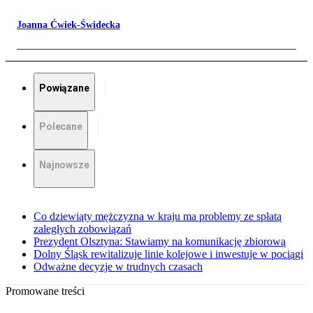
Joanna Ćwiek-Świdecka
Powiązane
Polecane
Najnowsze
Co dziewiąty mężczyzna w kraju ma problemy ze spłatą
zaległych zobowiązań
Prezydent Olsztyna: Stawiamy na komunikację zbiorową
Dolny Śląsk rewitalizuje linie kolejowe i inwestuje w pociągi
Odważne decyzje w trudnych czasach
Promowane treści