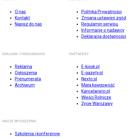
O nas
Polityka Prywatności
Kontakt
Zmiana ustawień zgód
Napisz do nas
Regulamin serwisu
Informacje o nadawcy
Deklaracja dostępności
REKLAMA I PRENUMERATA
PARTNERZY
Reklama
E-kiosk.pl
Ogłoszenia
E-gazety.pl
Prenumerata
Nexto.pl
Archiwum
Mała księgowość
Kancelarierp.pl
Wieści Rolnicze
Życie Warszawy
NASZE WYDARZENIA
Szkolenia i konferencje