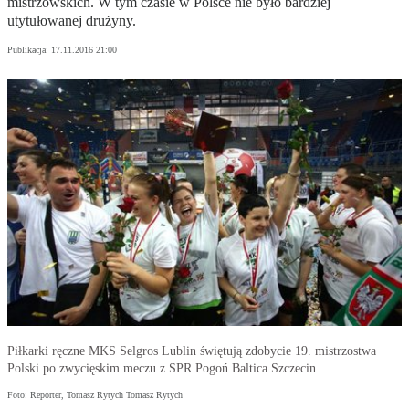
mistrzowskich. W tym czasie w Polsce nie było bardziej
utytułowanej drużyny.
Publikacja:
17.11.2016 21:00
Piłkarki ręczne MKS Selgros Lublin świętują zdobycie 19. mistrzostwa
Polski po zwycięskim meczu z SPR Pogoń Baltica Szczecin.
Foto: Reporter, Tomasz Rytych Tomasz Rytych