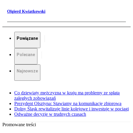
Olgierd Kwiatkowski
Powiązane
Polecane
Najnowsze
Co dziewiąty mężczyzna w kraju ma problemy ze spłatą
zaległych zobowiązań
Prezydent Olsztyna: Stawiamy na komunikację zbiorową
Dolny Śląsk rewitalizuje linie kolejowe i inwestuje w pociągi
Odważne decyzje w trudnych czasach
Promowane treści