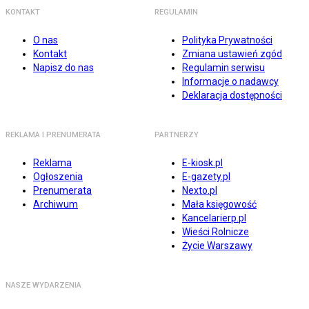
KONTAKT
REGULAMIN
O nas
Polityka Prywatności
Kontakt
Zmiana ustawień zgód
Napisz do nas
Regulamin serwisu
Informacje o nadawcy
Deklaracja dostępności
REKLAMA I PRENUMERATA
PARTNERZY
Reklama
E-kiosk.pl
Ogłoszenia
E-gazety.pl
Prenumerata
Nexto.pl
Archiwum
Mała księgowość
Kancelarierp.pl
Wieści Rolnicze
Życie Warszawy
NASZE WYDARZENIA