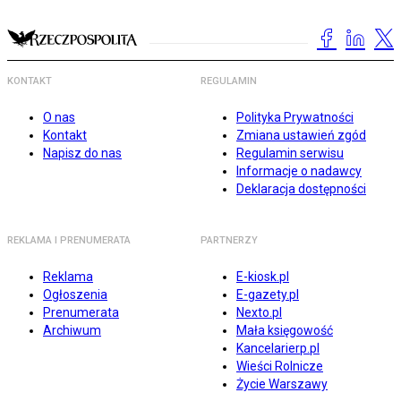
KONTAKT
REGULAMIN
O nas
Polityka Prywatności
Kontakt
Zmiana ustawień zgód
Napisz do nas
Regulamin serwisu
Informacje o nadawcy
Deklaracja dostępności
REKLAMA I PRENUMERATA
PARTNERZY
Reklama
E-kiosk.pl
Ogłoszenia
E-gazety.pl
Prenumerata
Nexto.pl
Archiwum
Mała księgowość
Kancelarierp.pl
Wieści Rolnicze
Życie Warszawy