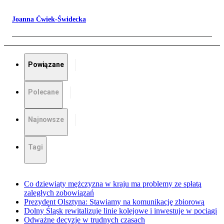
Joanna Ćwiek-Świdecka
Powiązane
Polecane
Najnowsze
Tagi
Co dziewiąty mężczyzna w kraju ma problemy ze spłatą
zaległych zobowiązań
Prezydent Olsztyna: Stawiamy na komunikację zbiorową
Dolny Śląsk rewitalizuje linie kolejowe i inwestuje w pociągi
Odważne decyzje w trudnych czasach