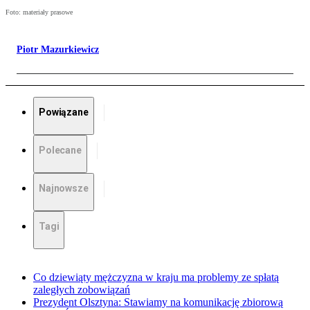
Foto: materiały prasowe
Piotr Mazurkiewicz
Powiązane
Polecane
Najnowsze
Tagi
Co dziewiąty mężczyzna w kraju ma problemy ze spłatą
zaległych zobowiązań
Prezydent Olsztyna: Stawiamy na komunikację zbiorową