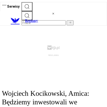
Serwisy
R
egiony
Wojciech Kocikowski, Amica:
Będziemy inwestowali we