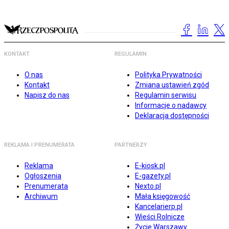
KONTAKT
REGULAMIN
O nas
Polityka Prywatności
Kontakt
Zmiana ustawień zgód
Napisz do nas
Regulamin serwisu
Informacje o nadawcy
Deklaracja dostępności
REKLAMA I PRENUMERATA
PARTNERZY
Reklama
E-kiosk.pl
Ogłoszenia
E-gazety.pl
Prenumerata
Nexto.pl
Archiwum
Mała księgowość
Kancelarierp.pl
Wieści Rolnicze
Życie Warszawy