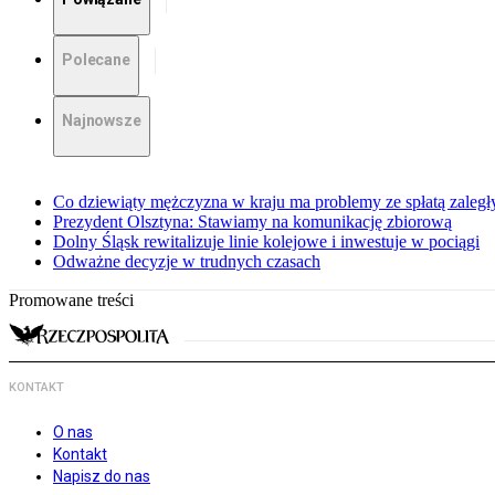
Polecane
Najnowsze
Co dziewiąty mężczyzna w kraju ma problemy ze spłatą zaleg
Prezydent Olsztyna: Stawiamy na komunikację zbiorową
Dolny Śląsk rewitalizuje linie kolejowe i inwestuje w pociągi
Odważne decyzje w trudnych czasach
Promowane treści
KONTAKT
O nas
Kontakt
Napisz do nas