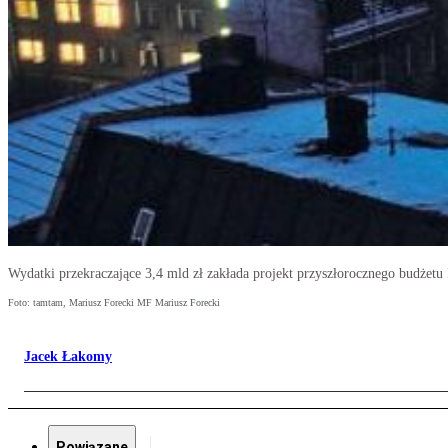
Wydatki przekraczające 3,4 mld zł zakłada projekt przyszłorocznego budżetu
Foto: tamtam, Mariusz Forecki MF Mariusz Forecki
Jacek Łakomy
Powiązane