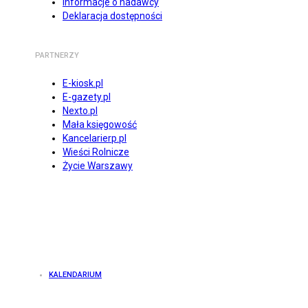
Informacje o nadawcy
Deklaracja dostępności
PARTNERZY
E-kiosk.pl
E-gazety.pl
Nexto.pl
Mała księgowość
Kancelarierp.pl
Wieści Rolnicze
Życie Warszawy
KALENDARIUM