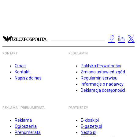
KONTAKT
REGULAMIN
O nas
Polityka Prywatności
Kontakt
Zmiana ustawień zgód
Napisz do nas
Regulamin serwisu
Informacje o nadawcy
Deklaracja dostępności
REKLAMA I PRENUMERATA
PARTNERZY
Reklama
E-kiosk.pl
Ogłoszenia
E-gazety.pl
Prenumerata
Nexto.pl