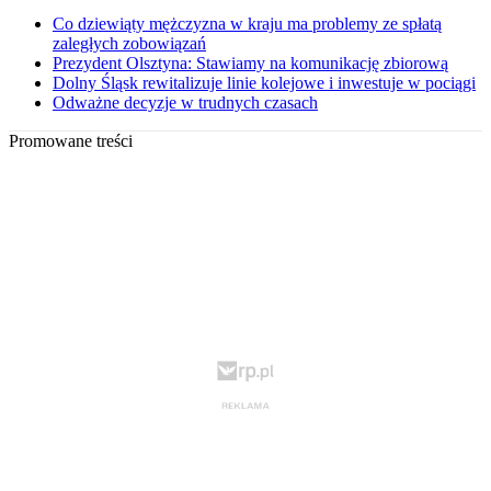
Co dziewiąty mężczyzna w kraju ma problemy ze spłatą
zaległych zobowiązań
Prezydent Olsztyna: Stawiamy na komunikację zbiorową
Dolny Śląsk rewitalizuje linie kolejowe i inwestuje w pociągi
Odważne decyzje w trudnych czasach
Promowane treści