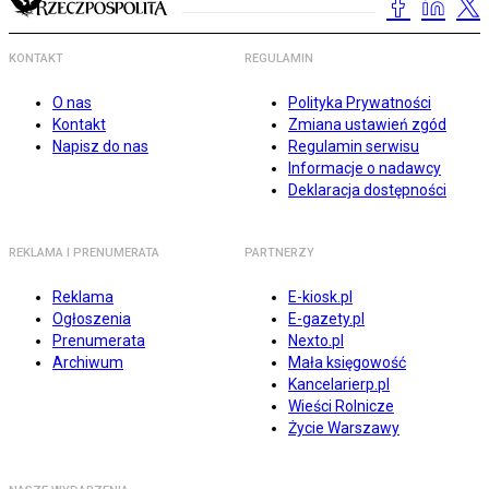
KONTAKT
REGULAMIN
O nas
Polityka Prywatności
Kontakt
Zmiana ustawień zgód
Napisz do nas
Regulamin serwisu
Informacje o nadawcy
Deklaracja dostępności
REKLAMA I PRENUMERATA
PARTNERZY
Reklama
E-kiosk.pl
Ogłoszenia
E-gazety.pl
Prenumerata
Nexto.pl
Archiwum
Mała księgowość
Kancelarierp.pl
Wieści Rolnicze
Życie Warszawy