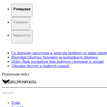
Powiązane
Polecane
Najnowsze
Co dziewiąty mężczyzna w kraju ma problemy ze spłatą zaleg
Prezydent Olsztyna: Stawiamy na komunikację zbiorową
Dolny Śląsk rewitalizuje linie kolejowe i inwestuje w pociągi
Odważne decyzje w trudnych czasach
Promowane treści
KONTAKT
O nas