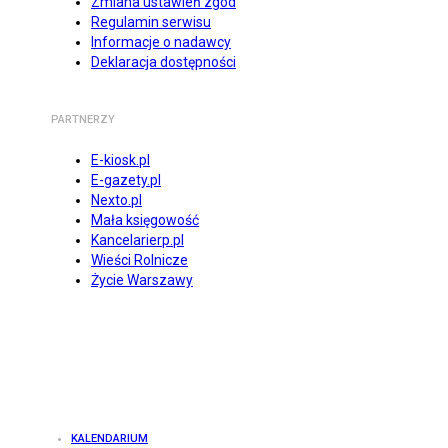
Zmiana ustawień zgód
Regulamin serwisu
Informacje o nadawcy
Deklaracja dostępności
PARTNERZY
E-kiosk.pl
E-gazety.pl
Nexto.pl
Mała księgowość
Kancelarierp.pl
Wieści Rolnicze
Życie Warszawy
KALENDARIUM