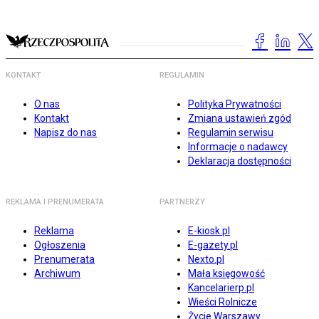
KONTAKT
REGULAMIN
O nas
Polityka Prywatności
Kontakt
Zmiana ustawień zgód
Napisz do nas
Regulamin serwisu
Informacje o nadawcy
Deklaracja dostępności
REKLAMA I PRENUMERATA
PARTNERZY
Reklama
E-kiosk.pl
Ogłoszenia
E-gazety.pl
Prenumerata
Nexto.pl
Archiwum
Mała księgowość
Kancelarierp.pl
Wieści Rolnicze
Życie Warszawy