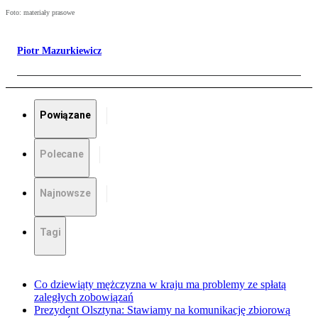
Foto: materiały prasowe
Piotr Mazurkiewicz
Powiązane
Polecane
Najnowsze
Tagi
Co dziewiąty mężczyzna w kraju ma problemy ze spłatą
zaległych zobowiązań
Prezydent Olsztyna: Stawiamy na komunikację zbiorową