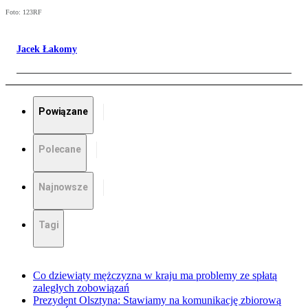
Foto: 123RF
Jacek Łakomy
Powiązane
Polecane
Najnowsze
Tagi
Co dziewiąty mężczyzna w kraju ma problemy ze spłatą
zaległych zobowiązań
Prezydent Olsztyna: Stawiamy na komunikację zbiorową