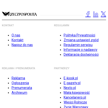
KONTAKT
REGULAMIN
O nas
Polityka Prywatności
Kontakt
Zmiana ustawień zgód
Napisz do nas
Regulamin serwisu
Informacje o nadawcy
Deklaracja dostępności
REKLAMA I PRENUMERATA
PARTNERZY
Reklama
E-kiosk.pl
Ogłoszenia
E-gazety.pl
Prenumerata
Nexto.pl
Archiwum
Mała księgowość
Kancelarierp.pl
Wieści Rolnicze
Życie Warszawy