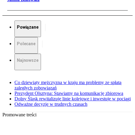
Powiązane
Polecane
Najnowsze
Co dziewiąty mężczyzna w kraju ma problemy ze spłatą
zaległych zobowiązań
Prezydent Olsztyna: Stawiamy na komunikację zbiorową
Dolny Śląsk rewitalizuje linie kolejowe i inwestuje w pociągi
Odważne decyzje w trudnych czasach
Promowane treści