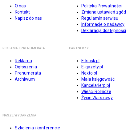
O nas
Polityka Prywatności
Kontakt
Zmiana ustawień zgód
Napisz do nas
Regulamin serwisu
Informacje o nadawcy
Deklaracja dostępności
REKLAMA I PRENUMERATA
PARTNERZY
Reklama
E-kiosk.pl
Ogłoszenia
E-gazety.pl
Prenumerata
Nexto.pl
Archiwum
Mała księgowość
Kancelarierp.pl
Wieści Rolnicze
Życie Warszawy
NASZE WYDARZENIA
Szkolenia i konferencje