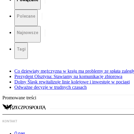
Polecane
Najnowsze
Tagi
Co dziewiąty mężczyzna w kraju ma problemy ze spłatą zaleg
Prezydent Olsztyna: Stawiamy na komunikację zbiorową
Dolny Śląsk rewitalizuje linie kolejowe i inwestuje w pociągi
Odważne decyzje w trudnych czasach
Promowane treści
KONTAKT
O nas