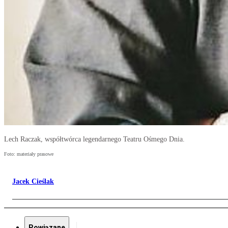
Lech Raczak, współtwórca legendarnego Teatru Ośmego Dnia.
Foto: materiały prasowe
Jacek Cieślak
Powiązane