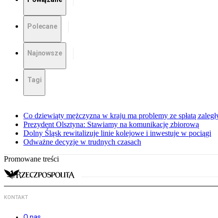
Polecane
Najnowsze
Tagi
Co dziewiąty mężczyzna w kraju ma problemy ze spłatą zaleg
Prezydent Olsztyna: Stawiamy na komunikację zbiorową
Dolny Śląsk rewitalizuje linie kolejowe i inwestuje w pociągi
Odważne decyzje w trudnych czasach
Promowane treści
KONTAKT
O nas