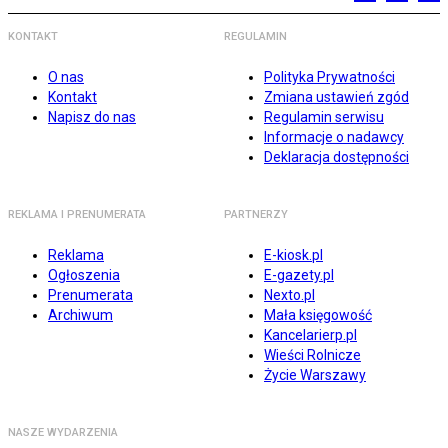
KONTAKT
REGULAMIN
O nas
Polityka Prywatności
Kontakt
Zmiana ustawień zgód
Napisz do nas
Regulamin serwisu
Informacje o nadawcy
Deklaracja dostępności
REKLAMA I PRENUMERATA
PARTNERZY
Reklama
E-kiosk.pl
Ogłoszenia
E-gazety.pl
Prenumerata
Nexto.pl
Archiwum
Mała księgowość
Kancelarierp.pl
Wieści Rolnicze
Życie Warszawy
NASZE WYDARZENIA