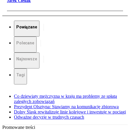
Jacek Cieślak
Powiązane
Polecane
Najnowsze
Tagi
Co dziewiąty mężczyzna w kraju ma problemy ze spłatą
zaległych zobowiązań
Prezydent Olsztyna: Stawiamy na komunikację zbiorową
Dolny Śląsk rewitalizuje linie kolejowe i inwestuje w pociągi
Odważne decyzje w trudnych czasach
Promowane treści