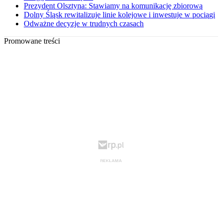
Prezydent Olsztyna: Stawiamy na komunikację zbiorową
Dolny Śląsk rewitalizuje linie kolejowe i inwestuje w pociągi
Odważne decyzje w trudnych czasach
Promowane treści