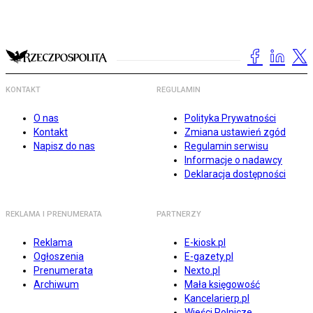
KONTAKT
REGULAMIN
O nas
Polityka Prywatności
Kontakt
Zmiana ustawień zgód
Napisz do nas
Regulamin serwisu
Informacje o nadawcy
Deklaracja dostępności
REKLAMA I PRENUMERATA
PARTNERZY
Reklama
E-kiosk.pl
Ogłoszenia
E-gazety.pl
Prenumerata
Nexto.pl
Archiwum
Mała księgowość
Kancelarierp.pl
Wieści Rolnicze