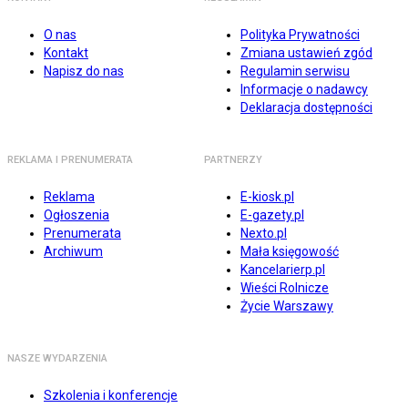
O nas
Polityka Prywatności
Kontakt
Zmiana ustawień zgód
Napisz do nas
Regulamin serwisu
Informacje o nadawcy
Deklaracja dostępności
REKLAMA I PRENUMERATA
PARTNERZY
Reklama
E-kiosk.pl
Ogłoszenia
E-gazety.pl
Prenumerata
Nexto.pl
Archiwum
Mała księgowość
Kancelarierp.pl
Wieści Rolnicze
Życie Warszawy
NASZE WYDARZENIA
Szkolenia i konferencje