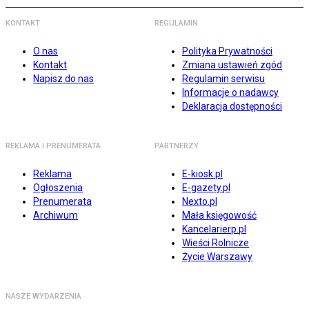
KONTAKT
REGULAMIN
O nas
Polityka Prywatności
Kontakt
Zmiana ustawień zgód
Napisz do nas
Regulamin serwisu
Informacje o nadawcy
Deklaracja dostępności
REKLAMA I PRENUMERATA
PARTNERZY
Reklama
E-kiosk.pl
Ogłoszenia
E-gazety.pl
Prenumerata
Nexto.pl
Archiwum
Mała księgowość
Kancelarierp.pl
Wieści Rolnicze
Życie Warszawy
NASZE WYDARZENIA