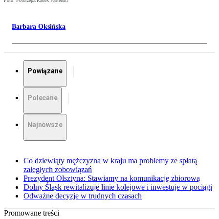
Foto: Fotorzepa/Radek Pasterski
Barbara Oksińska
Powiązane
Polecane
Najnowsze
Co dziewiąty mężczyzna w kraju ma problemy ze spłatą
zaległych zobowiązań
Prezydent Olsztyna: Stawiamy na komunikację zbiorową
Dolny Śląsk rewitalizuje linie kolejowe i inwestuje w pociągi
Odważne decyzje w trudnych czasach
Promowane treści