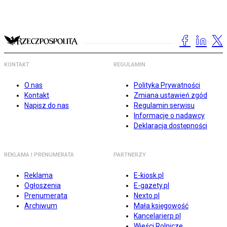
KONTAKT
REGULAMIN
O nas
Polityka Prywatności
Kontakt
Zmiana ustawień zgód
Napisz do nas
Regulamin serwisu
Informacje o nadawcy
Deklaracja dostępności
REKLAMA I PRENUMERATA
PARTNERZY
Reklama
E-kiosk.pl
Ogłoszenia
E-gazety.pl
Prenumerata
Nexto.pl
Archiwum
Mała księgowość
Kancelarierp.pl
Wieści Rolnicze