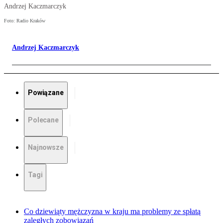
Andrzej Kaczmarczyk
Foto: Radio Kraków
Andrzej Kaczmarczyk
Powiązane
Polecane
Najnowsze
Tagi
Co dziewiąty mężczyzna w kraju ma problemy ze spłatą
zaległych zobowiązań