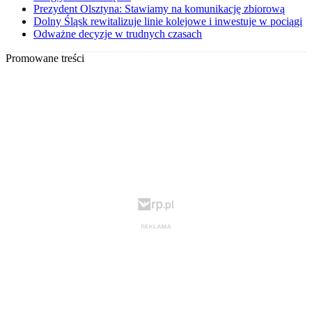
Prezydent Olsztyna: Stawiamy na komunikację zbiorową
Dolny Śląsk rewitalizuje linie kolejowe i inwestuje w pociągi
Odważne decyzje w trudnych czasach
Promowane treści