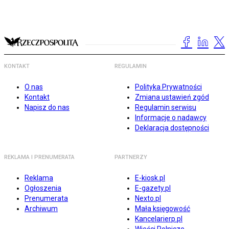
KONTAKT
REGULAMIN
O nas
Polityka Prywatności
Kontakt
Zmiana ustawień zgód
Napisz do nas
Regulamin serwisu
Informacje o nadawcy
Deklaracja dostępności
REKLAMA I PRENUMERATA
PARTNERZY
Reklama
E-kiosk.pl
Ogłoszenia
E-gazety.pl
Prenumerata
Nexto.pl
Archiwum
Mała księgowość
Kancelarierp.pl