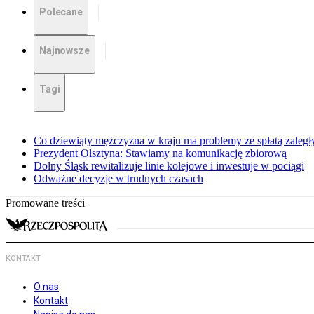
Polecane
Najnowsze
Tagi
Co dziewiąty mężczyzna w kraju ma problemy ze spłatą zaleg
Prezydent Olsztyna: Stawiamy na komunikację zbiorową
Dolny Śląsk rewitalizuje linie kolejowe i inwestuje w pociągi
Odważne decyzje w trudnych czasach
Promowane treści
KONTAKT
O nas
Kontakt