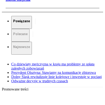
Powiązane
Polecane
Najnowsze
Co dziewiąty mężczyzna w kraju ma problemy ze spłatą
zaległych zobowiązań
Prezydent Olsztyna: Stawiamy na komunikację zbiorową
Dolny Śląsk rewitalizuje linie kolejowe i inwestuje w pociągi
Odważne decyzje w trudnych czasach
Promowane treści