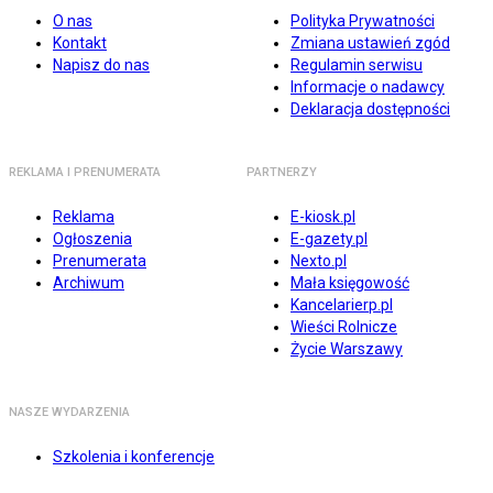
O nas
Polityka Prywatności
Kontakt
Zmiana ustawień zgód
Napisz do nas
Regulamin serwisu
Informacje o nadawcy
Deklaracja dostępności
REKLAMA I PRENUMERATA
PARTNERZY
Reklama
E-kiosk.pl
Ogłoszenia
E-gazety.pl
Prenumerata
Nexto.pl
Archiwum
Mała księgowość
Kancelarierp.pl
Wieści Rolnicze
Życie Warszawy
NASZE WYDARZENIA
Szkolenia i konferencje