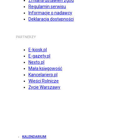
Zmiana ustawień zgód
Regulamin serwisu
Informacje o nadawcy
Deklaracja dostępności
PARTNERZY
E-kiosk.pl
E-gazety.pl
Nexto.pl
Mała księgowość
Kancelarierp.pl
Wieści Rolnicze
Życie Warszawy
KALENDARIUM