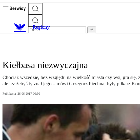
Serwisy
R
egiony
Kiełbasa niezwyczajna
Chociaż wszędzie, bez względu na wielkość miasta czy wsi, gra się, ż
ale też żebyś ty znał jego – mówi Grzegorz Piechna, były piłkarz Kor
Publikacja:
26.06.2017 00:30