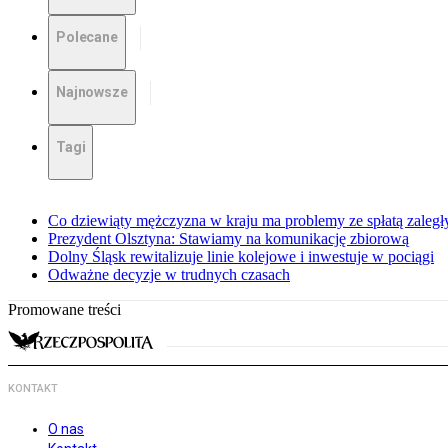
Polecane
Najnowsze
Tagi
Co dziewiąty mężczyzna w kraju ma problemy ze spłatą zaleg
Prezydent Olsztyna: Stawiamy na komunikację zbiorową
Dolny Śląsk rewitalizuje linie kolejowe i inwestuje w pociągi
Odważne decyzje w trudnych czasach
Promowane treści
KONTAKT
O nas