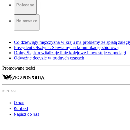
Polecane
Najnowsze
Co dziewiąty mężczyzna w kraju ma problemy ze spłatą zaleg
Prezydent Olsztyna: Stawiamy na komunikację zbiorową
Dolny Śląsk rewitalizuje linie kolejowe i inwestuje w pociągi
Odważne decyzje w trudnych czasach
Promowane treści
KONTAKT
O nas
Kontakt
Napisz do nas