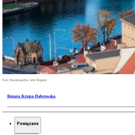
Foto: Rzeczpospolita, Artur Bogacki
Renata Krupa-Dąbrowska
Powiązane