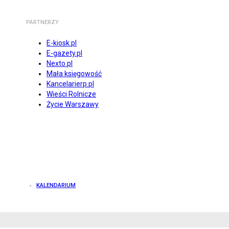
PARTNERZY
E-kiosk.pl
E-gazety.pl
Nexto.pl
Mała księgowość
Kancelarierp.pl
Wieści Rolnicze
Życie Warszawy
KALENDARIUM