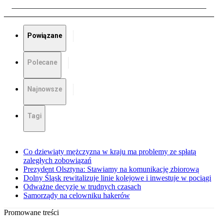
Powiązane
Polecane
Najnowsze
Tagi
Co dziewiąty mężczyzna w kraju ma problemy ze spłatą
zaległych zobowiązań
Prezydent Olsztyna: Stawiamy na komunikację zbiorową
Dolny Śląsk rewitalizuje linie kolejowe i inwestuje w pociągi
Odważne decyzje w trudnych czasach
Samorządy na celowniku hakerów
Promowane treści