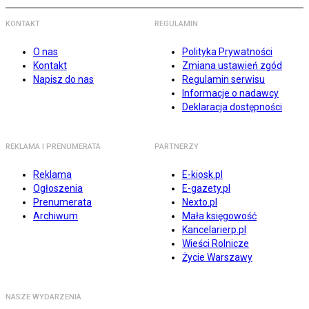
KONTAKT
REGULAMIN
O nas
Polityka Prywatności
Kontakt
Zmiana ustawień zgód
Napisz do nas
Regulamin serwisu
Informacje o nadawcy
Deklaracja dostępności
REKLAMA I PRENUMERATA
PARTNERZY
Reklama
E-kiosk.pl
Ogłoszenia
E-gazety.pl
Prenumerata
Nexto.pl
Archiwum
Mała księgowość
Kancelarierp.pl
Wieści Rolnicze
Życie Warszawy
NASZE WYDARZENIA