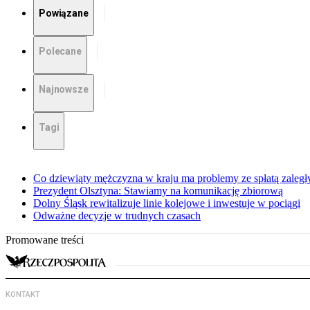
Powiązane
Polecane
Najnowsze
Tagi
Co dziewiąty mężczyzna w kraju ma problemy ze spłatą zaleg
Prezydent Olsztyna: Stawiamy na komunikację zbiorową
Dolny Śląsk rewitalizuje linie kolejowe i inwestuje w pociągi
Odważne decyzje w trudnych czasach
Promowane treści
KONTAKT