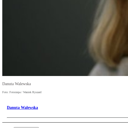
Danuta Walewska
Foto: Fotorzepa / Waniek Ryszard
Danuta Walewska