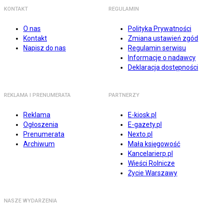
KONTAKT
REGULAMIN
O nas
Polityka Prywatności
Kontakt
Zmiana ustawień zgód
Napisz do nas
Regulamin serwisu
Informacje o nadawcy
Deklaracja dostępności
REKLAMA I PRENUMERATA
PARTNERZY
Reklama
E-kiosk.pl
Ogłoszenia
E-gazety.pl
Prenumerata
Nexto.pl
Archiwum
Mała księgowość
Kancelarierp.pl
Wieści Rolnicze
Życie Warszawy
NASZE WYDARZENIA