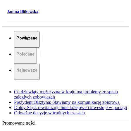
Janina Blikowska
Powiązane
Polecane
Najnowsze
Co dziewiąty mężczyzna w kraju ma problemy ze spłatą
zaległych zobowiązań
Prezydent Olsztyna: Stawiamy na komunikację zbiorową
Dolny Śląsk rewitalizuje linie kolejowe i inwestuje w pociągi
Odważne decyzje w trudnych czasach
Promowane treści