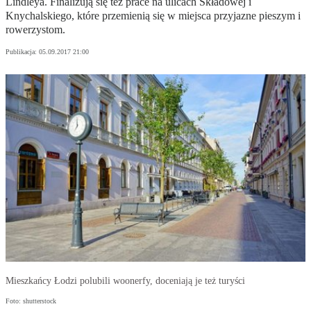
Lindleya. Finalizują się też prace na ulicach Składowej i
Knychalskiego, które przemienią się w miejsca przyjazne pieszym i
rowerzystom.
Publikacja:
05.09.2017 21:00
Mieszkańcy Łodzi polubili woonerfy, doceniają je też turyści
Foto: shutterstock