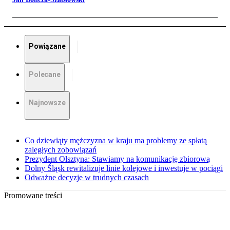
Powiązane
Polecane
Najnowsze
Co dziewiąty mężczyzna w kraju ma problemy ze spłatą
zaległych zobowiązań
Prezydent Olsztyna: Stawiamy na komunikację zbiorową
Dolny Śląsk rewitalizuje linie kolejowe i inwestuje w pociągi
Odważne decyzje w trudnych czasach
Promowane treści