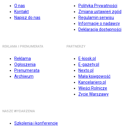
O nas
Polityka Prywatności
Kontakt
Zmiana ustawień zgód
Napisz do nas
Regulamin serwisu
Informacje o nadawcy
Deklaracja dostępności
REKLAMA I PRENUMERATA
PARTNERZY
Reklama
E-kiosk.pl
Ogłoszenia
E-gazety.pl
Prenumerata
Nexto.pl
Archiwum
Mała księgowość
Kancelarierp.pl
Wieści Rolnicze
Życie Warszawy
NASZE WYDARZENIA
Szkolenia i konferencje