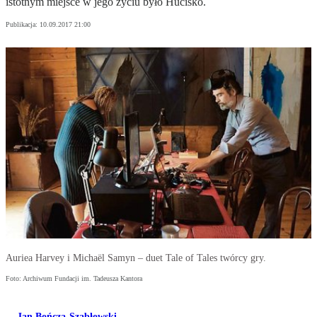
istotnym miejsce w jego życiu było Hucisko.
Publikacja:
10.09.2017 21:00
Auriea Harvey i Michaël Samyn – duet Tale of Tales twórcy gry.
Foto: Archiwum Fundacji im. Tadeusza Kantora
Jan Bończa-Szabłowski