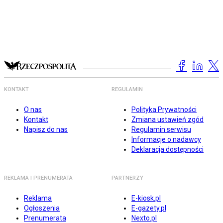
KONTAKT
REGULAMIN
O nas
Polityka Prywatności
Kontakt
Zmiana ustawień zgód
Napisz do nas
Regulamin serwisu
Informacje o nadawcy
Deklaracja dostępności
REKLAMA I PRENUMERATA
PARTNERZY
Reklama
E-kiosk.pl
Ogłoszenia
E-gazety.pl
Prenumerata
Nexto.pl