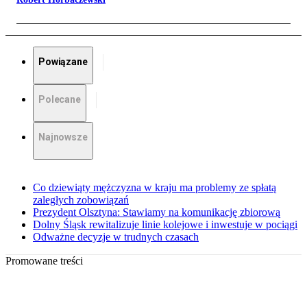
Powiązane
Polecane
Najnowsze
Co dziewiąty mężczyzna w kraju ma problemy ze spłatą
zaległych zobowiązań
Prezydent Olsztyna: Stawiamy na komunikację zbiorową
Dolny Śląsk rewitalizuje linie kolejowe i inwestuje w pociągi
Odważne decyzje w trudnych czasach
Promowane treści