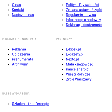
O nas
Polityka Prywatności
Kontakt
Zmiana ustawień zgód
Napisz do nas
Regulamin serwisu
Informacje o nadawcy
Deklaracja dostępności
REKLAMA I PRENUMERATA
PARTNERZY
Reklama
E-kiosk.pl
Ogłoszenia
E-gazety.pl
Prenumerata
Nexto.pl
Archiwum
Mała księgowość
Kancelarierp.pl
Wieści Rolnicze
Życie Warszawy
NASZE WYDARZENIA
Szkolenia i konferencje