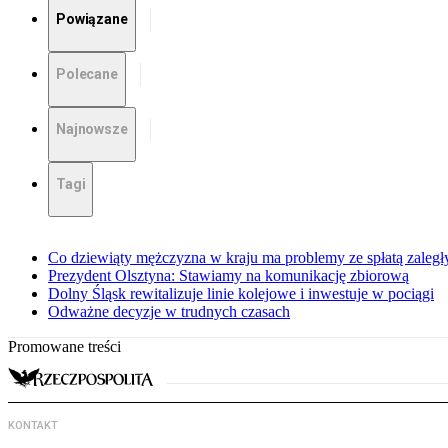
Powiązane
Polecane
Najnowsze
Tagi
Co dziewiąty mężczyzna w kraju ma problemy ze spłatą zaleg
Prezydent Olsztyna: Stawiamy na komunikację zbiorową
Dolny Śląsk rewitalizuje linie kolejowe i inwestuje w pociągi
Odważne decyzje w trudnych czasach
Promowane treści
KONTAKT