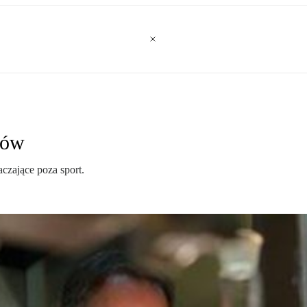
łów
czające poza sport.