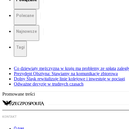
Polecane
Najnowsze
Tagi
Co dziewiąty mężczyzna w kraju ma problemy ze spłatą zaleg
Prezydent Olsztyna: Stawiamy na komunikację zbiorową
Dolny Śląsk rewitalizuje linie kolejowe i inwestuje w pociągi
Odważne decyzje w trudnych czasach
Promowane treści
KONTAKT
O nas