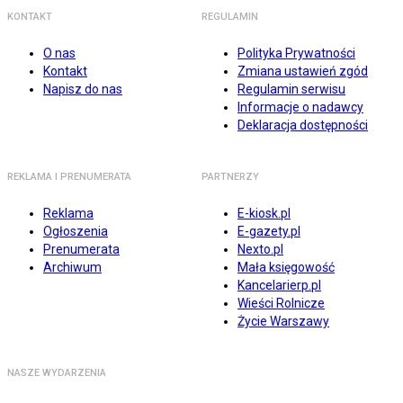
KONTAKT
REGULAMIN
O nas
Polityka Prywatności
Kontakt
Zmiana ustawień zgód
Napisz do nas
Regulamin serwisu
Informacje o nadawcy
Deklaracja dostępności
REKLAMA I PRENUMERATA
PARTNERZY
Reklama
E-kiosk.pl
Ogłoszenia
E-gazety.pl
Prenumerata
Nexto.pl
Archiwum
Mała księgowość
Kancelarierp.pl
Wieści Rolnicze
Życie Warszawy
NASZE WYDARZENIA