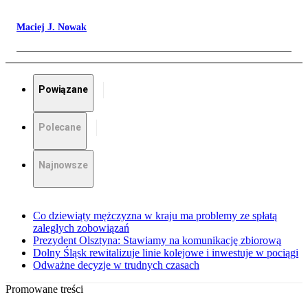
Maciej J. Nowak
Powiązane
Polecane
Najnowsze
Co dziewiąty mężczyzna w kraju ma problemy ze spłatą
zaległych zobowiązań
Prezydent Olsztyna: Stawiamy na komunikację zbiorową
Dolny Śląsk rewitalizuje linie kolejowe i inwestuje w pociągi
Odważne decyzje w trudnych czasach
Promowane treści